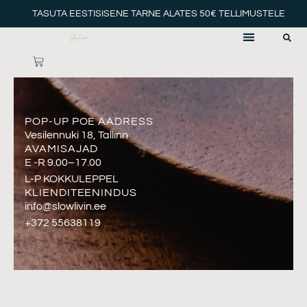
Skip
TASUTA EESTISISENE TARNE ALATES 50€ TELLIMUSTELE
to
content
CART
POP-UP POE AADRESS
Vesilennuki 18, Tallinn
AVAMISAJAD
E -R 9.00–17.00
L-P KOKKULEPPEL
KLIENDITEENINDUS
info@slowlivin.ee
+372 55638119