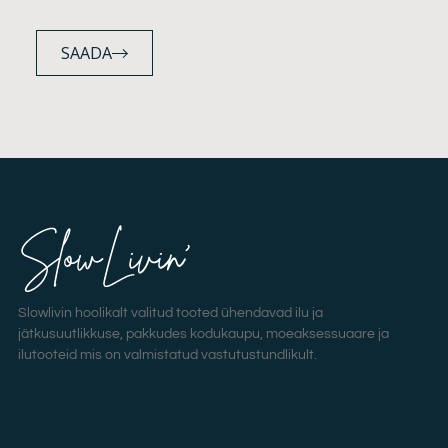
SAADA
Slowlivin hoolikalt valitud tooted ühendavad ilu ja
jätkusuutlikkuse, pakkudes kodukaupu, moeaksessuaare ja
ilutooteid mis on valmistatud vastutustundlikult.