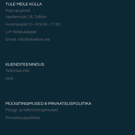
TULE MEILE KÜLLA
Pop-up pood:
Vesilennuki 18, Tallinn
Avamisajad: E– R 9.00–17.00
L-P: Kokkuleppel
Email: info@slowlivin.ee
KLIENDITEENINDUS
Tellimise info
KKK
MÜÜGITINGIMUSED & PRIVAATSUSPOLIITIKA
Müügi- ja tellimistingimused
Privaatsuspoliitika