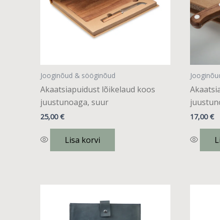
Jooginõud & sööginõud
Jooginõu
Akaatsiapuidust lõikelaud koos
Akaatsi
juustunoaga, suur
juustu
25,00
€
17,00
€
Lisa korvi
L