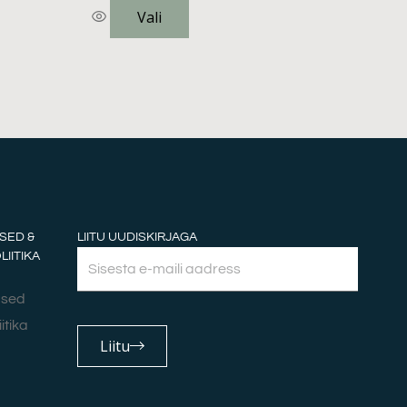
Vali
SED &
LIITU UUDISKIRJAGA
IITIKA
Email
used
itika
Liitu