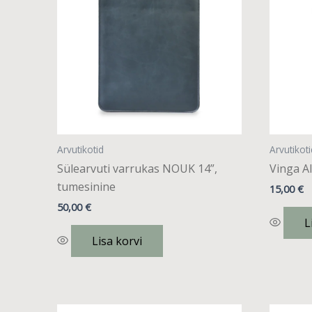
Arvutikotid
Arvutikoti
Sülearvuti varrukas NOUK 14”,
Vinga Al
tumesinine
15,00
€
50,00
€
L
Lisa korvi