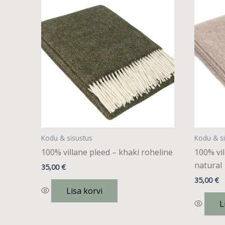
Kodu & sisustus
Kodu & s
100% villane pleed – khaki roheline
100% vi
natural
35,00
€
35,00
€
Lisa korvi
L