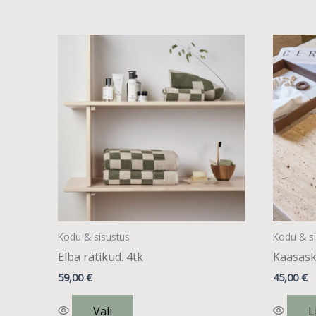
Sellel
tootel
on
mitu
varianti.
Valikuid
saab
teha
tootelehel.
Kodu & sisustus
Kodu & s
Elba rätikud. 4tk
Kaasask
59,00
€
45,00
€
Vali
L