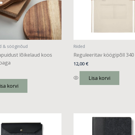
d & sööginõud
Riided
apuidust lõikelaud koos
Reguleeritav köögipõll 340
noaga
12,00
€
Lisa korvi
isa korvi