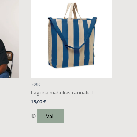
tootel
on
mitu
varianti.
Valikuid
saab
teha
tootelehel.
Kotid
Laguna mahukas rannakott
15,00
€
Vali