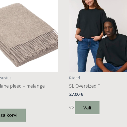
tootel
on
mitu
varianti.
Valikuid
saab
teha
tootelehel.
isustus
Riided
llane pleed – melange
SL Oversized T
27,00
€
Vali
isa korvi