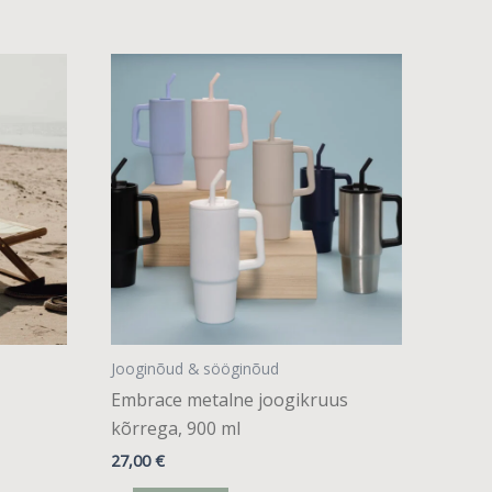
Sellel
tootel
on
mitu
varianti.
Valikuid
saab
teha
tootelehel.
Jooginõud & sööginõud
Embrace metalne joogikruus
kõrrega, 900 ml
27,00
€