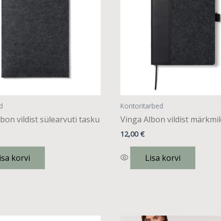
d
Kontoritarbed
bon vildist sülearvuti tasku
Vinga Albon vildist märkmi
12,00
€
isa korvi
Lisa korvi
Sellel