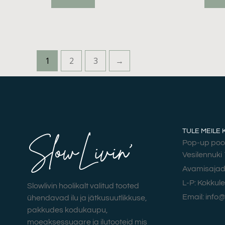
1
2
3
→
TULE MEILE 
Pop-up poo
Vesilennuki 
Avamisajad:
L-P: Kokkul
Slowlivin hoolikalt valitud tooted
Email: info@
ühendavad ilu ja jätkusuutlikkuse,
pakkudes kodukaupu,
moeaksessuaare ja ilutooteid mis