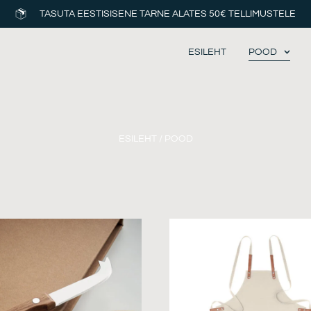
TASUTA EESTISISENE TARNE ALATES 50€ TELLIMUSTELE
ESILEHT
POOD
ESILEHT
/ POOD