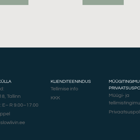
KÜLLA
KLIENDITEENINDUS
MÜÜGITINGIMU
PRIVAATSUSPOL
d:
Tellimise info
Müügi- ja
18, Tallinn
KKK
tellimistingim
 E– R 9.00–17.00
Privaatsuspoli
eppel
slowlivin.ee