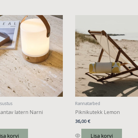
isustus
Rannatarbed
antav latern Narni
Piknikutekk Lemon
36,00
€
isa korvi
Lisa korvi