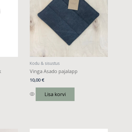
Kodu & sisustus
k
Vinga Asado pajalapp
10,00
€
Lisa korvi
Sellel