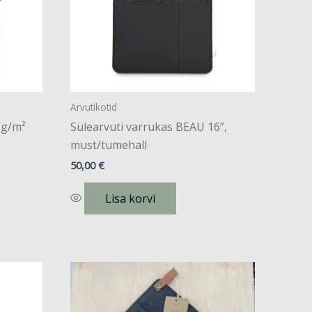
Arvutikotid
 g/m²
Sülearvuti varrukas BEAU 16”,
must/tumehall
50,00
€
Lisa korvi