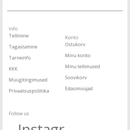
Info
Tellimine
Konto
Ostukorv
Tagastamine
Minu konto
Tarneinfo
Minu tellimused
KKK
Soovikorv
Müügitingimused
Edasimüüjad
Privaatsuspoliitika
Follow us
Instagram