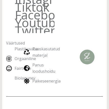
Tiktok
Facebook
Youtube
Twitter
Väärtused
Plastikuvaba
Taaskasutatud
materjal
Orgaaniline
Panus
Fairtrade
loodushoidu
Biolagunev
Päikeseenergia