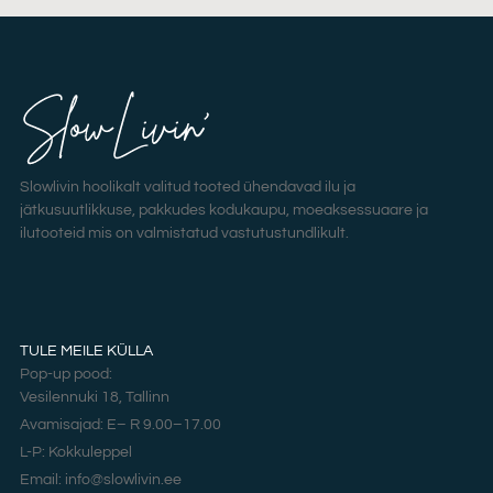
Slowlivin hoolikalt valitud tooted ühendavad ilu ja
jätkusuutlikkuse, pakkudes kodukaupu, moeaksessuaare ja
ilutooteid mis on valmistatud vastutustundlikult.
TULE MEILE KÜLLA
Pop-up pood:
Vesilennuki 18, Tallinn
Avamisajad: E– R 9.00–17.00
L-P: Kokkuleppel
Email: info@slowlivin.ee