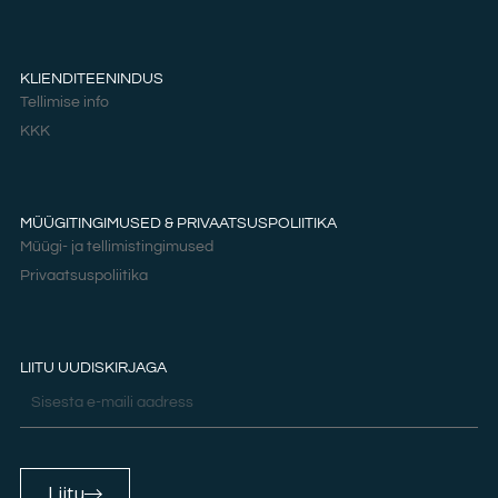
KLIENDITEENINDUS
Tellimise info
KKK
MÜÜGITINGIMUSED & PRIVAATSUSPOLIITIKA
Müügi- ja tellimistingimused
Privaatsuspoliitika
LIITU UUDISKIRJAGA
Email
Liitu