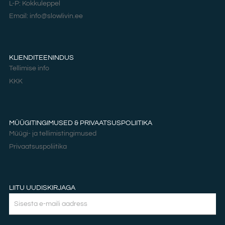
L-P: Kokkuleppel
Email: info@slowlivin.ee
KLIENDITEENINDUS
Tellimise info
KKK
MÜÜGITINGIMUSED & PRIVAATSUSPOLIITIKA
Müügi- ja tellimistingimused
Privaatsuspoliitika
LIITU UUDISKIRJAGA
Email