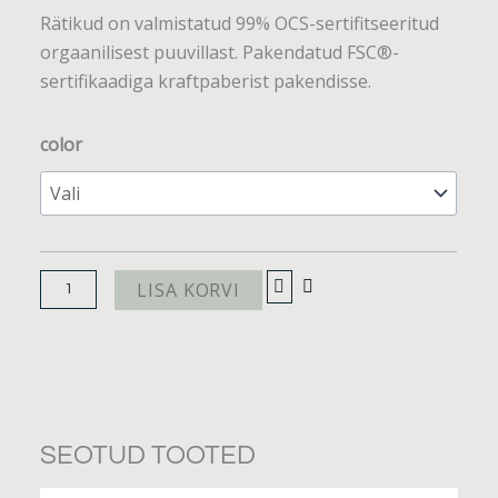
Rätikud on valmistatud 99% OCS-sertifitseeritud
orgaanilisest puuvillast. Pakendatud FSC®-
sertifikaadiga kraftpaberist pakendisse.
Elba
color
rätikud.
4tk
kogus
LISA KORVI
SEOTUD TOOTED