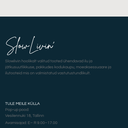
Slowlivin hoolikalt valitud tooted ühendavad ilu ja
jätkusuutlikkuse, pakkudes kodukaupu, moeaksessuaare ja
ilutooteid mis on valmistatud vastutustundlikult.
TULE MEILE KÜLLA
Pop-up pood:
Vesilennuki 18, Tallinn
Avamisajad: E– R 9.00–17.00