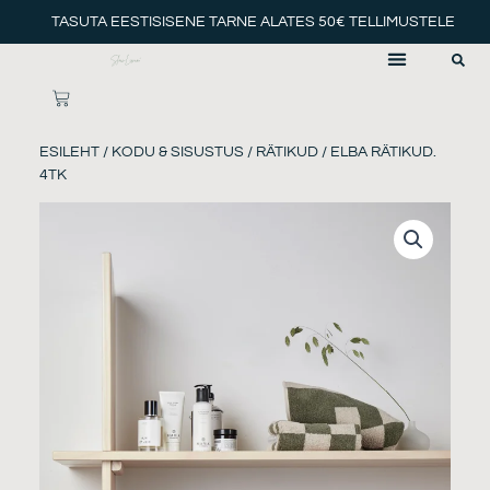
Skip
TASUTA EESTISISENE TARNE ALATES 50€ TELLIMUSTELE
to
content
CART
ESILEHT
/
KODU & SISUSTUS
/
RÄTIKUD
/ ELBA RÄTIKUD.
4TK