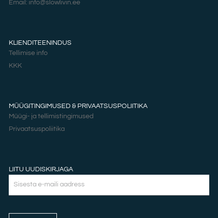
Email: info@slowlivin.ee
KLIENDITEENINDUS
Tellimise info
KKK
MÜÜGITINGIMUSED & PRIVAATSUSPOLIITIKA
Müügi- ja tellimistingimused
Privaatsuspoliitika
LIITU UUDISKIRJAGA
Email