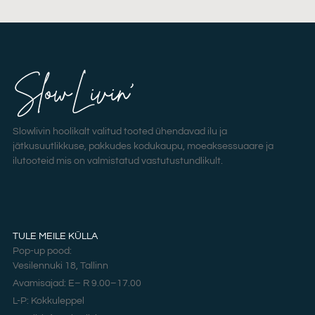
Slowlivin hoolikalt valitud tooted ühendavad ilu ja
jätkusuutlikkuse, pakkudes kodukaupu, moeaksessuaare ja
ilutooteid mis on valmistatud vastutustundlikult.
TULE MEILE KÜLLA
Pop-up pood:
Vesilennuki 18, Tallinn
Avamisajad: E– R 9.00–17.00
L-P: Kokkuleppel