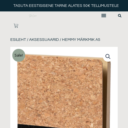
Skip
TASUTA EESTISISENE TARNE ALATES 50€ TELLIMUSTELE
to
content
CART
ESILEHT
/
AKSESSUAARID
/ HEMMY MÄRKMIK A5
Sale!