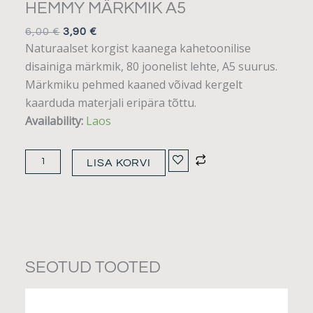
HEMMY MÄRKMIK A5
ALGNE
PRAEGUNE
6,00
€
3,90
€
HIND
HIND
Naturaalset korgist kaanega kahetoonilise
OLI:
ON:
6,00 €.
3,90 €.
disainiga märkmik, 80 joonelist lehte, A5 suurus.
Märkmiku pehmed kaaned võivad kergelt
kaarduda materjali eripära tõttu.
Hemmy
Availability:
Laos
märkmik
A5
LISA KORVI
kogus
SEOTUD TOOTED