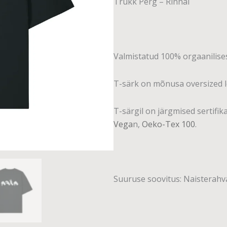
Trükk Perg – Rinnal
Valmistatud 100% orgaanilises
T-särk on mõnusa oversized l
T-särgil on järgmised sertifik
Vega
n,
Oeko-Tex 100
.
Suuruse soovitus: Naisterahv