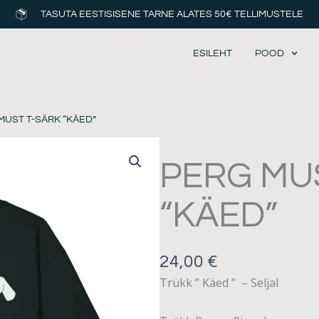
TASUTA EESTISISENE TARNE ALATES 50€ TELLIMUSTELE
ESILEHT
POOD
MUST T-SÄRK “KÄED”
PERG MU
“KÄED”
24,00
€
Trükk ” Käed ” – Seljal