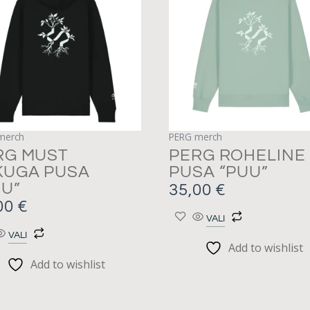
on
on
mitu
mitu
varianti.
varianti.
Valikuid
Valikuid
saab
saab
teha
teha
tootelehel.
tootelehel.
merch
PERG merch
RG MUST
PERG ROHELINE
KUGA PUSA
PUSA “PUU”
UU”
35,00
€
00
€
VALI
VALI
Add to wishlist
Add to wishlist