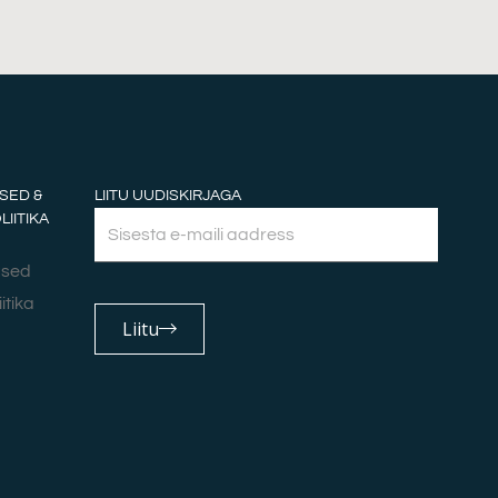
SED &
LIITU UUDISKIRJAGA
IITIKA
Email
used
itika
Liitu