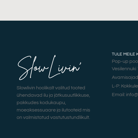
TULE MEILE 
Pop-up poo
Vesilennuki 
Avamisajad:
L-P: Kokkul
Slowlivin hoolikalt valitud tooted
Email: info@
ühendavad ilu ja jätkusuutlikkuse,
pakkudes kodukaupu,
moeaksessuaare ja ilutooteid mis
on valmistatud vastutustundlikult.