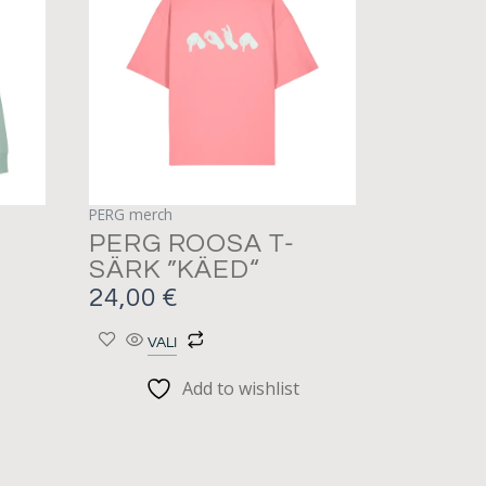
on
mitu
varianti.
Valikuid
saab
teha
tootelehel.
PERG merch
PERG ROOSA T-
SÄRK ”KÄED“
24,00
€
VALI
Add to wishlist