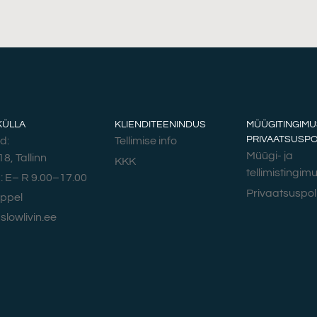
KÜLLA
KLIENDITEENINDUS
MÜÜGITINGIMU
PRIVAATSUSPOL
d:
Tellimise info
Müügi- ja
18, Tallinn
KKK
tellimistingim
 E– R 9.00–17.00
Privaatsuspoli
eppel
slowlivin.ee