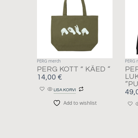
PERG merch
PERG 
PERG KOTT ” KÄED “
PE
LU
14,00
€
“P
LISA KORVI
49,
Add to wishlist