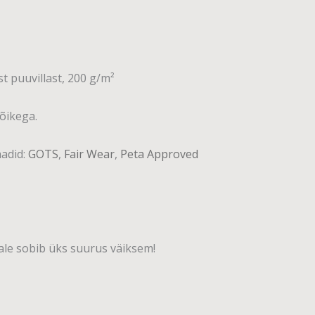
t puuvillast, 200 g/m²
õikega.
aadid:
GOTS
,
Fair Wear
,
Peta Approved
ale sobib üks suurus väiksem!