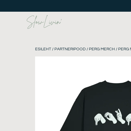
Skip
to
content
ESILEHT
/
PARTNERIPOOD
/
PERG MERCH
/ PERG 