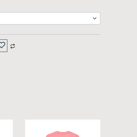
Sellel
tootel