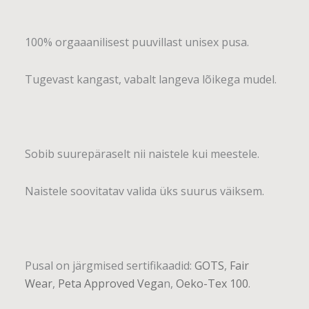
100% orgaaanilisest puuvillast unisex pusa.
Tugevast kangast, vabalt langeva lõikega mudel.
Sobib suurepäraselt nii naistele kui meestele.
Naistele soovitatav valida üks suurus väiksem.
Pusal on järgmised sertifikaadid:
GOTS
,
Fair
Wear
,
Peta Approved Vega
n,
Oeko-Tex 100
.