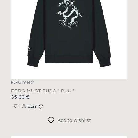
Valikuid
saab
teha
tootelehel.
PERG merch
PERG MUST PUSA ” PUU “
35,00
€
VALI
Add to wishlist