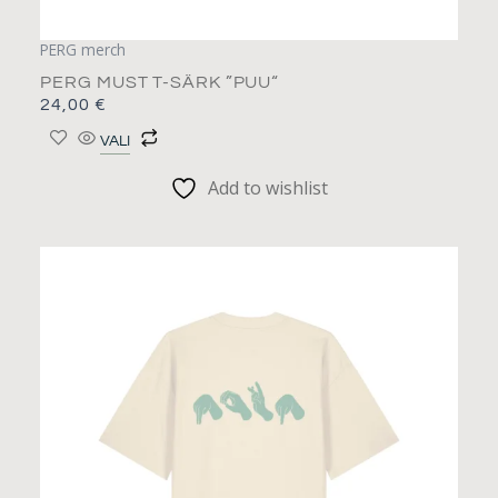
PERG merch
PERG MUST T-SÄRK ”PUU“
24,00
€
VALI
Add to wishlist
Sellel
tootel
on
mitu
varianti.
Valikuid
saab
teha
tootelehel.