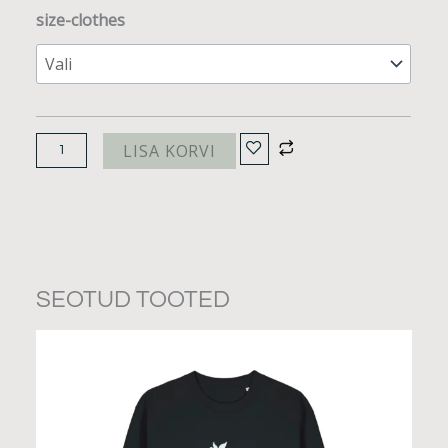
PERG
size-clothes
roheline
pusa
“Käed”
kogus
LISA KORVI
SEOTUD TOOTED
Sellel
tootel
on
mitu
varianti.