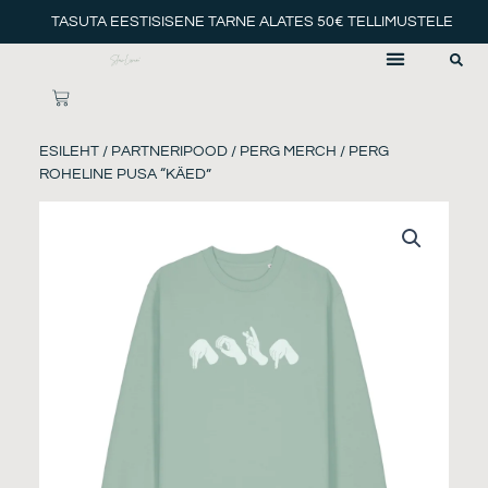
Skip
TASUTA EESTISISENE TARNE ALATES 50€ TELLIMUSTELE
to
content
CART
ESILEHT
/
PARTNERIPOOD
/
PERG MERCH
/ PERG
ROHELINE PUSA “KÄED”