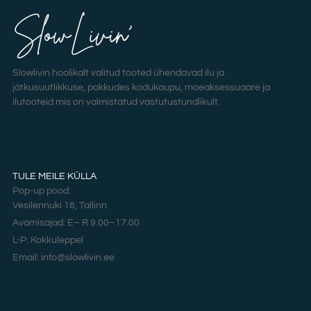
Slowlivin hoolikalt valitud tooted ühendavad ilu ja
jätkusuutlikkuse, pakkudes kodukaupu, moeaksessuaare ja
ilutooteid mis on valmistatud vastutustundlikult.
TULE MEILE KÜLLA
Pop-up pood:
Vesilennuki 18, Tallinn
Avamisajad: E– R 9.00–17.00
L-P: Kokkuleppel
Email: info@slowlivin.ee