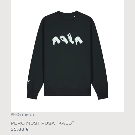
Sellel
tootel
on
mitu
varianti.
Valikuid
saab
teha
tootelehel.
PERG merch
PERG MUST PUSA “KÄED”
35,00
€