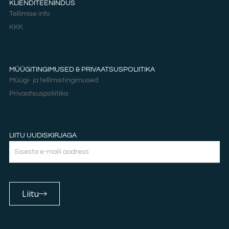
KLIENDITEENINDUS
Tellimise info
KKK
MÜÜGITINGIMUSED & PRIVAATSUSPOLIITIKA
Müügi- ja tellimistingimused
Privaatsuspoliitika
LIITU UUDISKIRJAGA
Email
Liitu