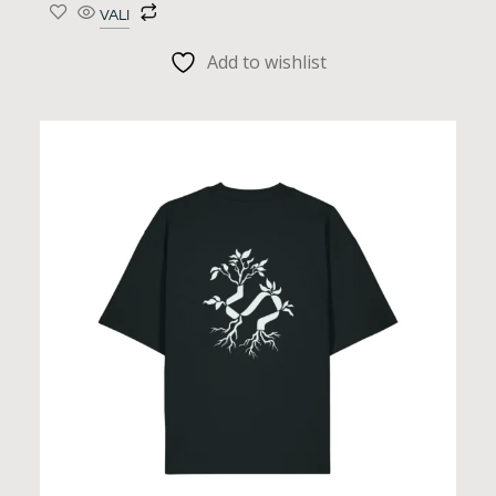
VALI
Add to wishlist
Sellel
tootel
on
mitu
varianti.
Valikuid
saab
teha
tootelehel.