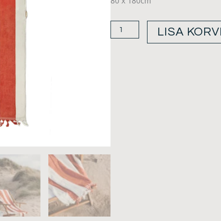
80 x 180cm
Valmer
LISA KORV
narmastega
rannarätik
kogus