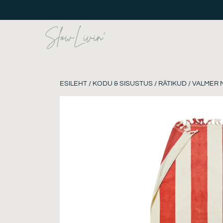
Skip
to
content
ESILEHT
/
KODU & SISUSTUS
/
RÄTIKUD
/ VALMER