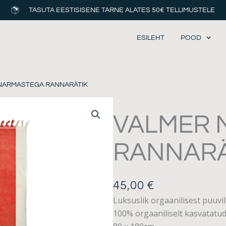
TASUTA EESTISISENE TARNE ALATES 50€ TELLIMUSTELE
ESILEHT
POOD
 NARMASTEGA RANNARÄTIK
VALMER 
RANNARÄ
45,00
€
Luksuslik orgaanilisest puuvil
100% orgaaniliselt kasvatatud