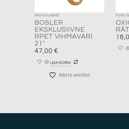
Aksessuaarid
Kodu &
BOSLER
OX
EKSKLUSIIVNE
RÄT
RPET VIHMAVARI
18,
21″
47,00
€
LISA KORVI
Add to wishlist