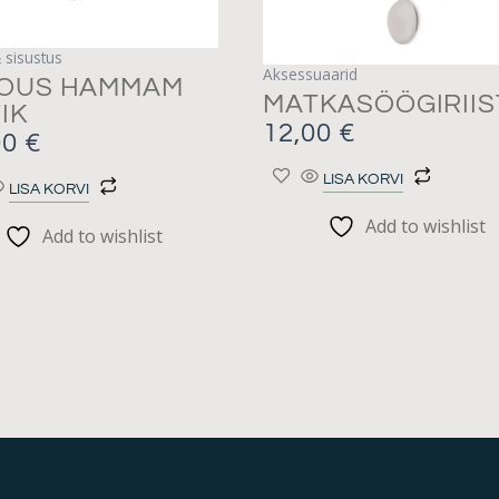
 sisustus
Aksessuaarid
IOUS HAMMAM
MATKASÖÖGIRII
IK
12,00
€
00
€
LISA KORVI
LISA KORVI
Add to wishlist
Add to wishlist