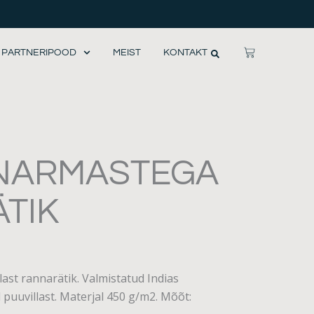
CART
PARTNERIPOOD
MEIST
KONTAKT
NARMASTEGA
TIK
last rannarätik. Valmistatud Indias
 puuvillast. Materjal 450 g/m2. Mõõt: