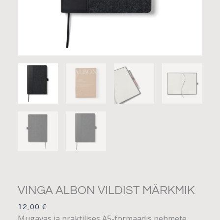
VINGA ALBON VILDIST MÄRKMIK
12,00
€
Mugavas ja praktilises A5-formaadis pehmete