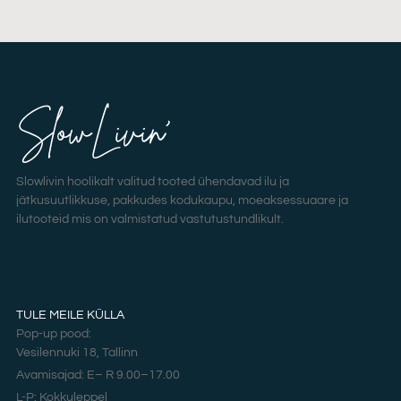
Slowlivin hoolikalt valitud tooted ühendavad ilu ja
jätkusuutlikkuse, pakkudes kodukaupu, moeaksessuaare ja
ilutooteid mis on valmistatud vastutustundlikult.
TULE MEILE KÜLLA
Pop-up pood:
Vesilennuki 18, Tallinn
Avamisajad: E– R 9.00–17.00
L-P: Kokkuleppel