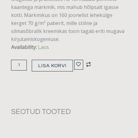
kaantega märkmik, mis mahub hõlpsalt igasse
kotti. Märkmikus on 160 joonelist lehekülge
kerget 70 g/m² paberit, mille stiilne ja
silmasõbralik kreemikas toon tagab eriti mugava
kirjutamiskogemuse.
Vinga
Availability:
Laos
Albon
vildist
LISA KORVI
märkmik
kogus
SEOTUD TOOTED