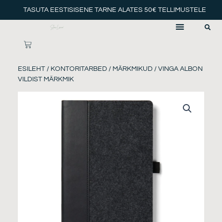
Skip
TASUTA EESTISISENE TARNE ALATES 50€ TELLIMUSTELE
to
content
CART
ESILEHT
/
KONTORITARBED
/
MÄRKMIKUD
/ VINGA ALBON
VILDIST MÄRKMIK