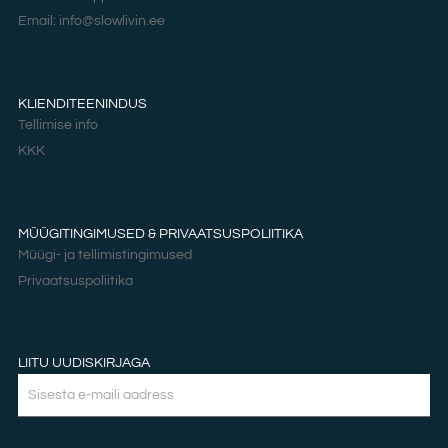
Email: info@slowlivin.ee
KLIENDITEENINDUS
Tellimise info
KKK
MÜÜGITINGIMUSED & PRIVAATSUSPOLIITIKA
Müügi- ja tellimistingimused
Privaatsuspoliitika
LIITU UUDISKIRJAGA
Email